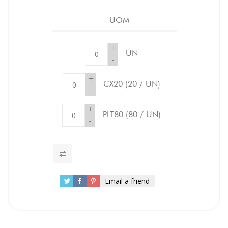
UOM
+
UN
-
+
CX20
(20 / UN)
-
+
PLT80
(80 / UN)
-
Email a friend