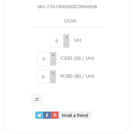
SKU:
CVA100450EQC30SMEMB
UOM
+
UN
-
+
CX20
(20 / UN)
-
+
PLT80
(80 / UN)
-
Email a friend