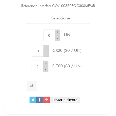
Referência Interfer:
CVA100350EQC30SMEMB
Seleccione
+
UN
-
+
CX20
(20 / UN)
-
+
PLT80
(80 / UN)
-
Enviar a cliente