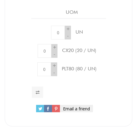
UOM
+
UN
-
+
CX20
(20 / UN)
-
+
PLT80
(80 / UN)
-
Email a friend