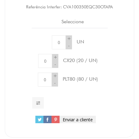
Referência Interfer:
CVA100350EQC30OTAPA
Seleccione
+
UN
-
+
CX20
(20 / UN)
-
+
PLT80
(80 / UN)
-
Enviar a cliente