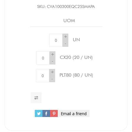
SKU:
CVA100300EQC25SMAPA
UOM
+
UN
-
+
CX20
(20 / UN)
-
+
PLT80
(80 / UN)
-
Email a friend