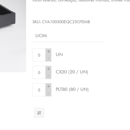
Inclui laterais, corrediças, fixadores frontais, uniões tra
SKU:
CVA100300EQC25OTEMB
UOM
+
UN
-
+
CX20
(20 / UN)
-
+
PLT80
(80 / UN)
-