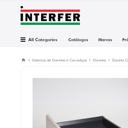
All Categories
Catálogos
Marcas
Pr
Sistemas de Gavetas e Corrediças
Gavetas
Gaveta C