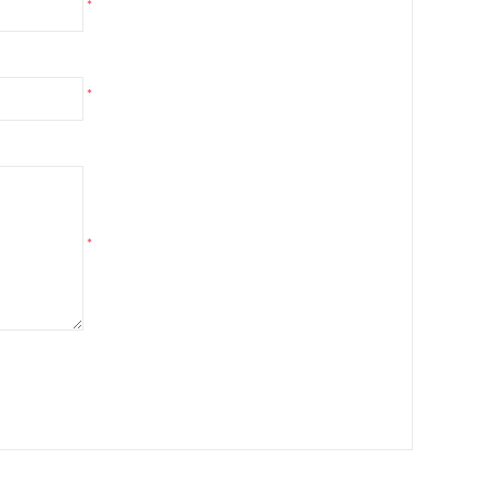
*
*
*