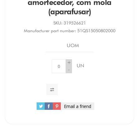
amortecedor, com mola
(aparafusar)
SKU:
319526621
Manufacturer part number:
51QS15050802000
UOM
+
UN
-
Email a friend