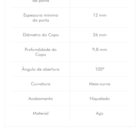
da porta
Espessura mínima
12 mm
da porta
Diâmetro do Copo
26 mm
Profundidade do
9,8 mm
Copo
Ângulo de abertura
105º
Curvatura
Meia-curva
Acabamento
Niquelado
Material
Aço