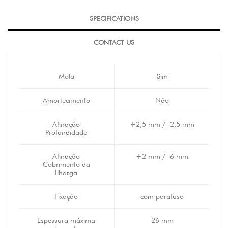
SPECIFICATIONS
CONTACT US
Mola
Sim
Amortecimento
Não
Afinação
+2,5 mm / -2,5 mm
Profundidade
Afinação
+2 mm / -6 mm
Cobrimento da
Ilharga
Fixação
com parafuso
Espessura máxima
26 mm