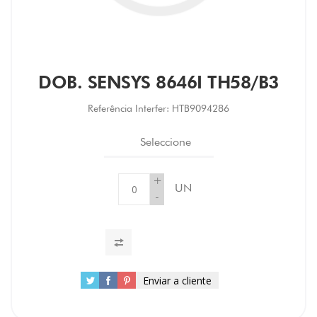
DOB. SENSYS 8646I TH58/B3
Referência Interfer:
HTB9094286
Seleccione
+
UN
-
Enviar a cliente