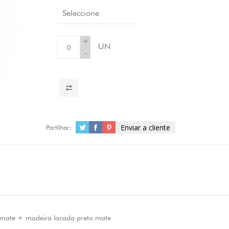
Seleccione
+
UN
-
Enviar a cliente
Partilhar:
 mate + madeira lacada preto mate