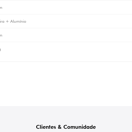
m
ra + Alumínio
m
g
Clientes & Comunidade