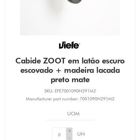
Cabide ZOOT em latão escuro
escovado + madeira lacada
preto mate
SKU:
EFE7001090N291M2
Manufacturer part number:
7001090N291M2
UOM
+
UN
-