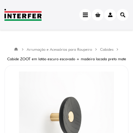
Arrumação e Acessórios para Roupeiro
Cabides
Cabide ZOOT em latão escuro escovado + madeira lacada preto mate