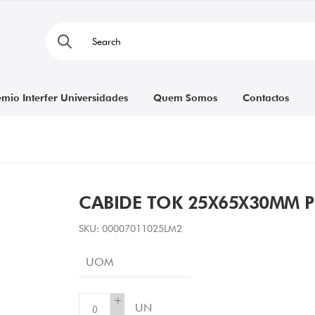
émio Interfer Universidades
Quem Somos
Contactos
CABIDE TOK 25X65X30MM 
SKU:
00007011025LM2
UOM
+
UN