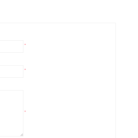
*
*
*