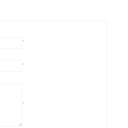
*
*
*