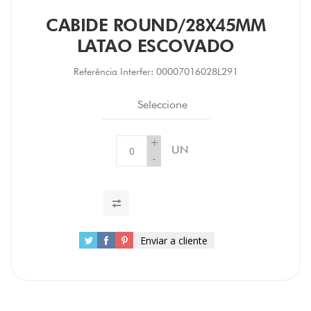
CABIDE ROUND/28X45MM
LATAO ESCOVADO
Referência Interfer:
00007016028L291
Seleccione
+
UN
-
Enviar a cliente