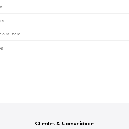
m
ira
lo mustard
kg
Clientes & Comunidade