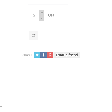
+
UN
-
Email a friend
Share:
m