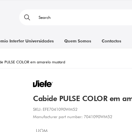
émio Interfer Universidades
Quem Somos
Contactos
de PULSE COLOR em amarelo mustard
Cabide PULSE COLOR em am
SKU:
EFE7041090WM52
Manufacturer part number:
7041090WM52
UOM