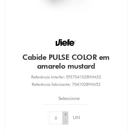
Cabide PULSE COLOR em
amarelo mustard
Referência Interfer:
EFE7041028WM52
Referência fabricante:
7041028WM52
Seleccione
+
UN
-