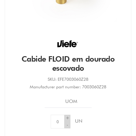
Cabide FLOID em dourado
escovado
SKU:
EFE7003060Z28
Manufacturer part number:
7003060Z28
UOM
+
UN
-