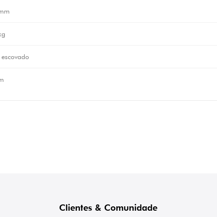
 mm
kg
 escovado
m
Clientes & Comunidade