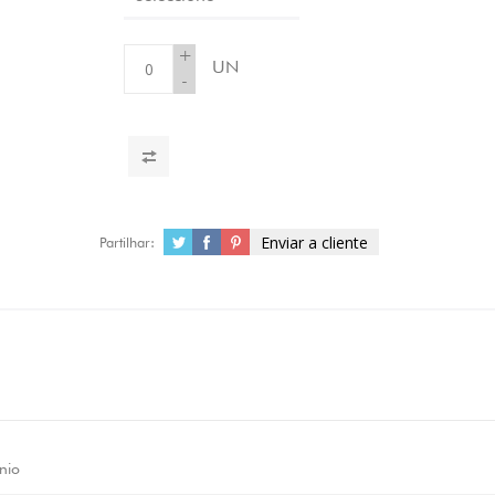
+
UN
-
Enviar a cliente
Partilhar:
nio