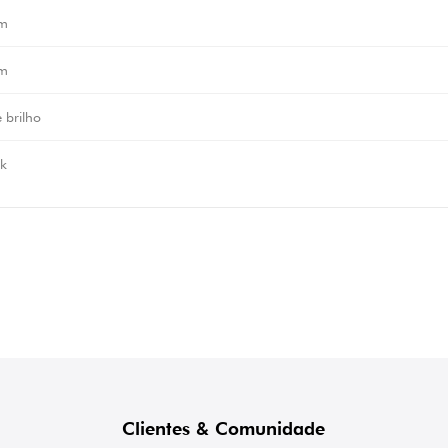
m
m
 brilho
k
Clientes & Comunidade