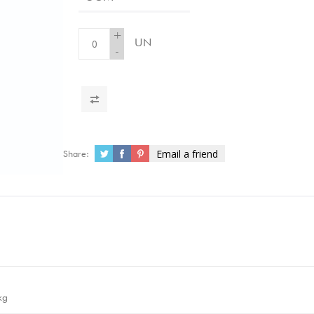
+
UN
-
Email a friend
Share:
kg