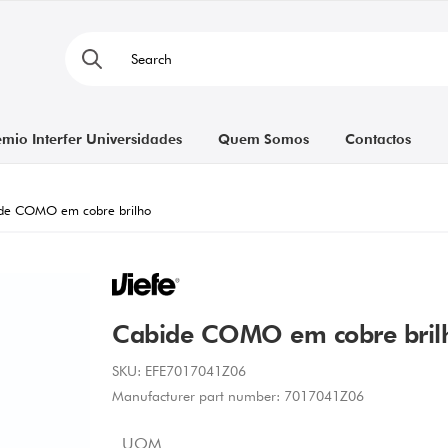
émio Interfer Universidades
Quem Somos
Contactos
de COMO em cobre brilho
Cabide COMO em cobre bril
SKU:
EFE7017041Z06
Manufacturer part number:
7017041Z06
UOM