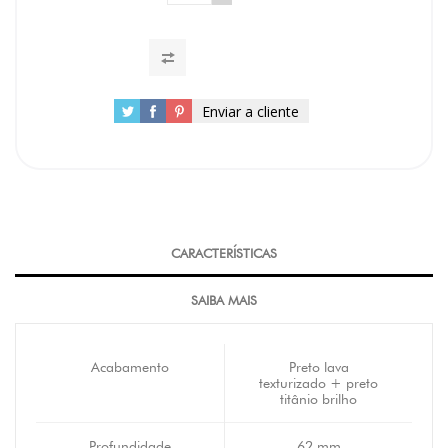
Enviar a cliente
CARACTERÍSTICAS
SAIBA MAIS
Acabamento
Preto lava
texturizado + preto
titânio brilho
Profundidade
62 mm