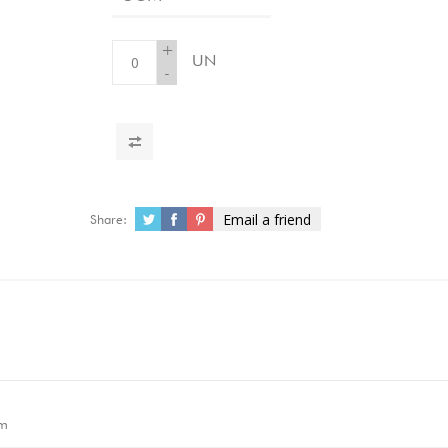
+
UN
-
Email a friend
Share:
m