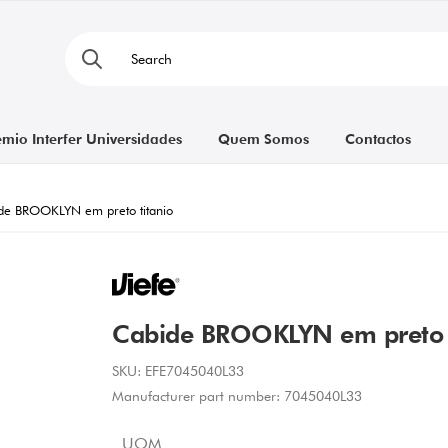
émio Interfer Universidades
Quem Somos
Contactos
de BROOKLYN em preto titanio
Cabide BROOKLYN em preto t
SKU:
EFE7045040L33
Manufacturer part number:
7045040L33
UOM