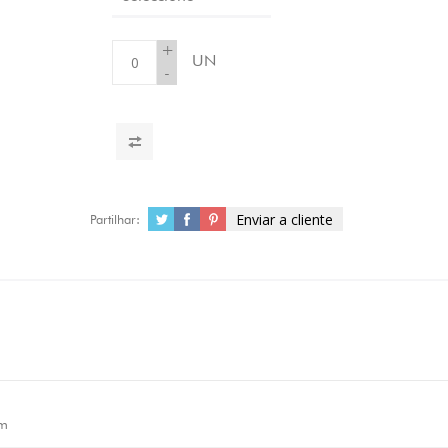
+
UN
-
Enviar a cliente
Partilhar:
m