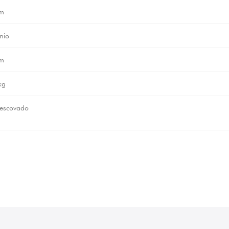
m
nio
m
kg
 escovado