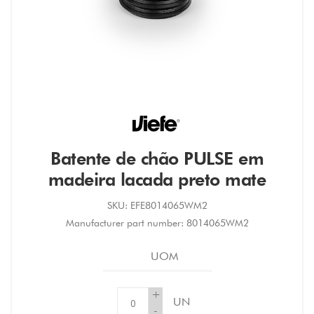
Batente de chão PULSE em
madeira lacada preto mate
SKU:
EFE8014065WM2
Manufacturer part number:
8014065WM2
UOM
+
UN
-