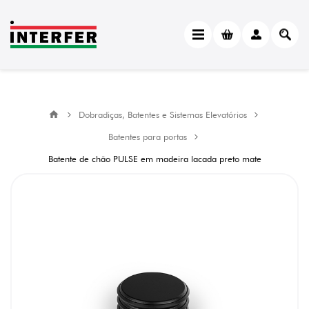
Dobradiças, Batentes e Sistemas Elevatórios
Batentes para portas
Batente de chão PULSE em madeira lacada preto mate