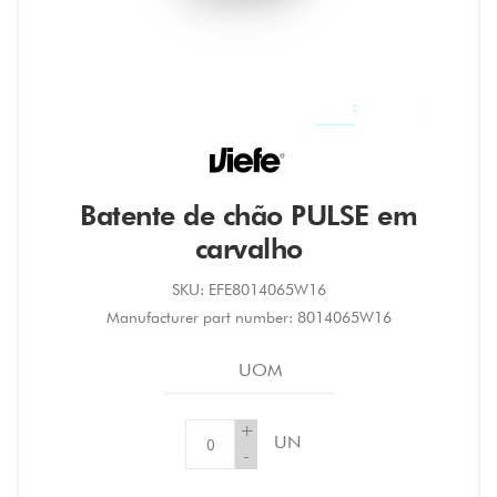
Batente de chão PULSE em
carvalho
SKU:
EFE8014065W16
Manufacturer part number:
8014065W16
UOM
+
UN
-