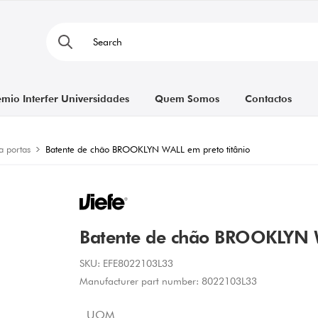
émio Interfer Universidades
Quem Somos
Contactos
a portas
Batente de chão BROOKLYN WALL em preto titânio
Batente de chão BROOKLYN W
SKU:
EFE8022103L33
Manufacturer part number:
8022103L33
UOM