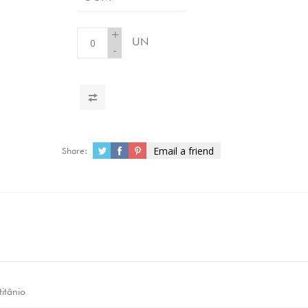
+
UN
-
Email a friend
Share:
titânio