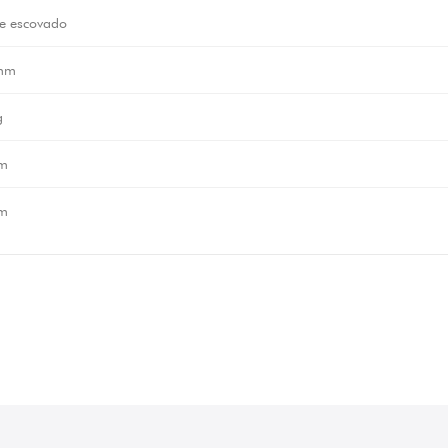
e escovado
mm
g
m
m