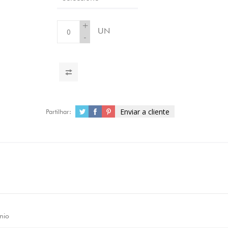
+
UN
-
Enviar a cliente
Partilhar:
nio