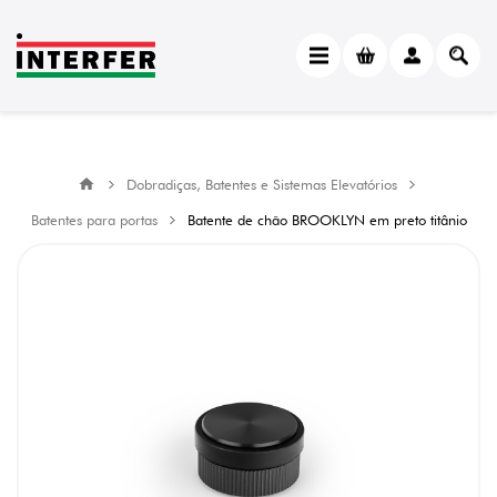
Dobradiças, Batentes e Sistemas Elevatórios
Batentes para portas
Batente de chão BROOKLYN em preto titânio