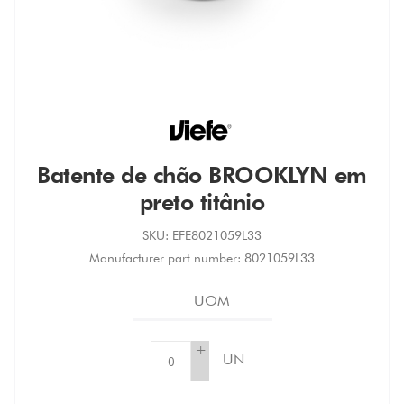
Batente de chão BROOKLYN em
preto titânio
SKU:
EFE8021059L33
Manufacturer part number:
8021059L33
UOM
+
UN
-