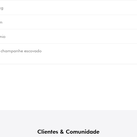
kg
m
nio
 champanhe escovado
Clientes & Comunidade