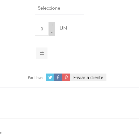
Seleccione
+
UN
-
Enviar a cliente
Partilhar:
m