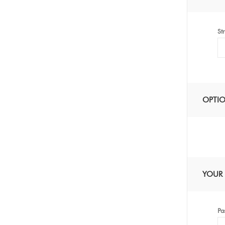
St
OPTI
YOUR
Pa