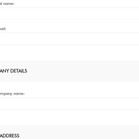
st name:
ail:
NY DETAILS
mpany name:
ADDRESS