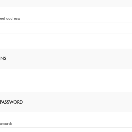
reet address:
ONS
 PASSWORD
ssword: