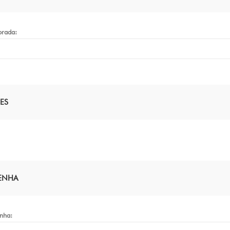
rada:
ES
ENHA
nha: