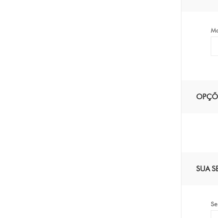
Mo
OPÇÕ
SUA S
Se