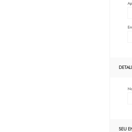
Ap
Em
DETAL
No
SEU 